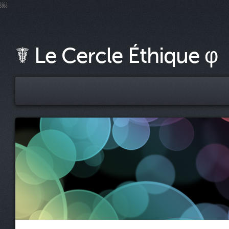
￼
☤ Le Cercle Éthique φ